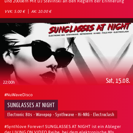
und 2000ern Mit DJ Stevinski an den Reglern der Erinnerung
VVK: 5.00 €
AK: 10.00 €
Sat, 15.08.
22:00h
#NuWaveDisco
SUNGLASSES AT NIGHT
Electronic 80s - Wavepop - Synthwave - Hi-NRG - Electroclash
#Synthlove Forever! SUNGLASSES AT NIGHT ist ein Ableger
der LIVING ON VIDEO Reihe, bei dem elektronische 80s