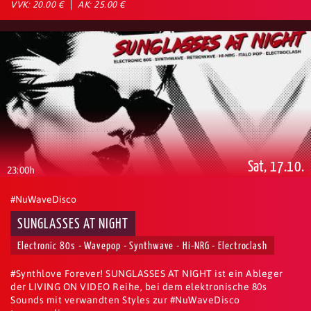
VVK: 20.00 €
AK: 25.00 €
Sat, 17.10.
23:00h
#NuWaveDisco
SUNGLASSES AT NIGHT
Electronic 80s - Wavepop - Synthwave - Hi-NRG - Electroclash
#Synthlove Forever! SUNGLASSES AT NIGHT ist ein Ableger
der LIVING ON VIDEO Reihe, bei dem elektronische 80s
Sounds mit verwandten Styles zur #NuWaveDisco