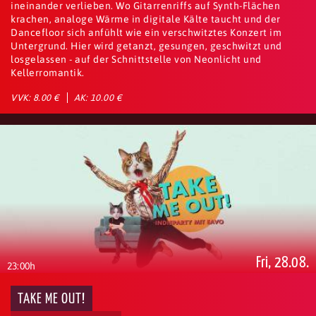
ineinander verlieben. Wo Gitarrenriffs auf Synth-Flächen
krachen, analoge Wärme in digitale Kälte taucht und der
Dancefloor sich anfühlt wie ein verschwitztes Konzert im
Untergrund. Hier wird getanzt, gesungen, geschwitzt und
losgelassen - auf der Schnittstelle von Neonlicht und
Kellerromantik.
VVK: 8.00 €
AK: 10.00 €
Fri, 28.08.
23:00h
TAKE ME OUT!