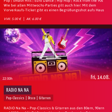
Pop | Smash Hits | Euro Dance | Hip Hop | Rock from the 90s
Wie bei allen Mittwochs-Parties gilt auch hier: Mit dem
Vorverkaufs-Ticket gibt es einen Begrüßungsshot aufs Haus
VVK: 5.00 €
AK: 6.00 €
Fri, 14.08.
22:00h
RADiO NA NA
Pop-Classics | Disco | Gitarren
RADiO Na Na – Pop-Classics & Gitarren aus den 80ern, 90ern