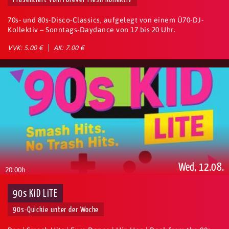
70s- und 80s-Disco-Classics, aufgelegt von einem Ü70-DJ-
Kollektiv – Sonntags-Daydance von 17 bis 20 Uhr.
VVK: 5.00 €
AK: 7.00 €
Wed, 12.08.
20:00h
90s KiD LiTE
90s-Quickie unter der Woche