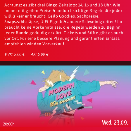
Achtung: es gibt drei Bingo Zeitslots: 14, 16 und 18 Uhr. Wie
immer mit geilen Preise & undurchsichtige Regeln die jeder
will & keiner braucht! Geilo Goodies, Sachpreise,
Snapszahlsnäpse, Ü-Ei-Eigelb & andere Schweinigkeiten! Ihr
braucht keine Vorkenntnisse, die Regeln werden zu Beginn
jeder Runde geduldig erklärt! Tickets und Stifte gibt es auch
vor Ort. Für eine bessere Planung und garantierten Einlass,
empfehlen wir den Vorverkauf.
VVK: 5.00 €
AK: 5.00 €
Wed, 23.09.
20:00h