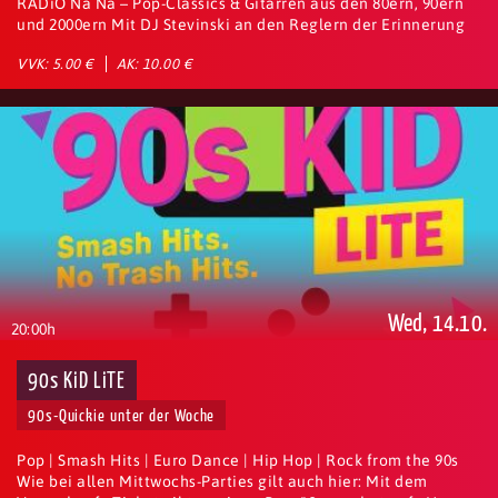
RADiO Na Na – Pop-Classics & Gitarren aus den 80ern, 90ern
und 2000ern Mit DJ Stevinski an den Reglern der Erinnerung
VVK: 5.00 €
AK: 10.00 €
Wed, 14.10.
20:00h
90s KiD LiTE
90s-Quickie unter der Woche
Pop | Smash Hits | Euro Dance | Hip Hop | Rock from the 90s
Wie bei allen Mittwochs-Parties gilt auch hier: Mit dem