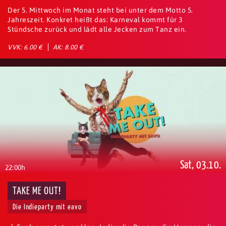
Der 5. Mittwoch im Monat steht bei unter dem Motto 5.
Jahreszeit. Konkret heißt das: Karneval kommt für 3
Stündsche zurück und lädt alle Jecken zum Tanz ein.
VVK: 6.00 €
AK: 8.00 €
Sat, 03.10.
22:00h
TAKE ME OUT!
Die Indieparty mit eavo