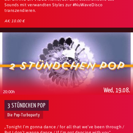
Sounds mit verwandten Styles zur #NuWaveDisco
transzendieren.
AK: 10.00 €
Wed, 19.08.
20:00h
3 STÜNDCHEN POP
Die Pop-Turboparty
„Tonight I’m gonna dance / for all that we’ve been through /
But I don’t wanna dance / If I’m not dancing with you"