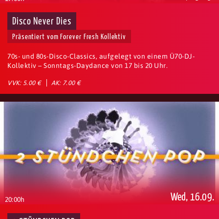
Disco Never Dies
Präsentiert vom Forever Fresh Kollektiv
70s- und 80s-Disco-Classics, aufgelegt von einem Ü70-DJ-
Kollektiv – Sonntags-Daydance von 17 bis 20 Uhr.
VVK: 5.00 €
AK: 7.00 €
Wed, 16.09.
20:00h