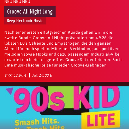
NEU NEU NEU
Groove All Night Long
Deep Electronic Music
Nach einer ersten erfolgreichen Runde gehen wir in die
zweite Runde. Groove All Night präsentiert am 4.9.26 die
lokalen DJ’s Caliente und Empathogen, die den ganzen
Abend für euch spielen. Mit einer Verbindung aus positiven
Melodien sowie Hooks und dazu passendem Industrial-Vibe
erwartet euch ein ausgereiftes Groove Set der feineren Sorte.
Eine musikalische Reise für jeden Groove-Liebhaber.
VVK: 12.00 €
AK: 14.00 €