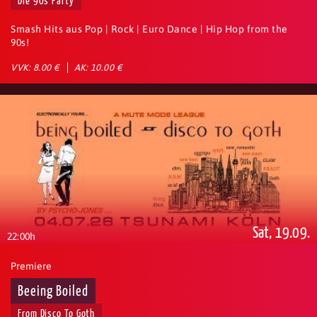
Die 90s Party
Smash Hits aus Pop | Rock | Euro Dance | Hip Hop from the
90s!
VVK: 8.00 €
AK: 10.00 €
Sat, 19.09.
22:00h
Premiere
Beeing Boiled
From Disco To Goth