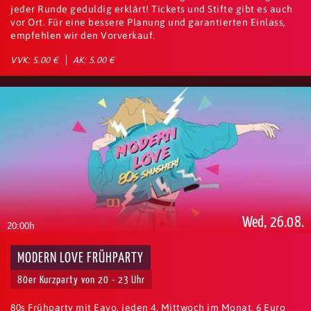
jeder Runde geduldig erklärt! Tickets und Stifte gibt es auch
vor Ort. Für eine bessere Planung und garantierten Einlass,
empfehlen wir den Vorverkauf.
VVK: 5.00 €
AK: 5.00 €
Wed, 26.08.
20:00h
MODERN LOVE FRÜHPARTY
80er Kurzparty von 20 - 23 Uhr
80s Frühparty mit Eavo, jeden 4. Mittwoch im Monat, 6 Euro