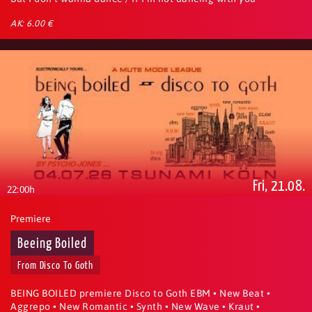
AK: 6.00 €
Fri, 21.08.
22:00h
Premiere
Beeing Boiled
From Disco To Goth
BEING BOILED premiere Disco to Goth EBM • New Beat •
Aggrepo • New Romantic • Synth • New Wave • Kraut •