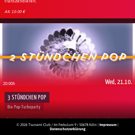
transzendieren.
AK: 10.00 €
Wed, 21.10.
20:00h
3 STÜNDCHEN POP
Die Pop-Turboparty
„Tonight I’m gonna dance / for all that we’ve been through /
But I don’t wanna dance / If I’m not dancing with you"
© 2026 Tsunami Club / Im Ferkulum 9 / 50678 Köln |
Impressum
|
Datenschutzerklärung