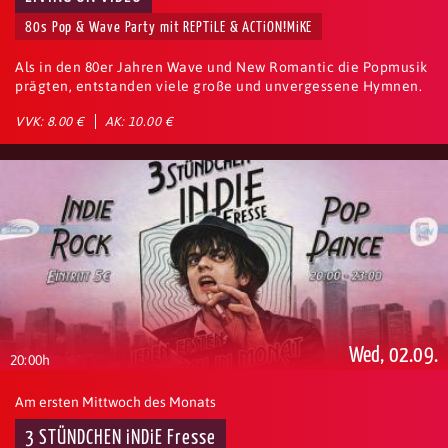
80s Pop & Wave Party mit REPTiLE & ACTiON!MiKE
Als in den 80er Jahren Wave und New Romantic die Popmusik
prägten, entstanden viele große und unvergessene Hymnen.
VVK: 8.00 €
AK: 10.00 €
Wed, 02.09.
20:00h
Am ersten Mittwoch des Monats
3 STÜNDCHEN iNDiE Fresse