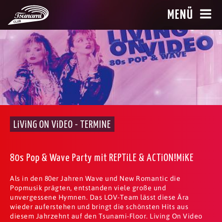
MENÜ
LiViNG ON ViDEO - TERMINE
80s Pop & Wave Party mit REPTiLE & ACTiON!MiKE
Als in den 80er Jahren Wave und New Romantic die
Popmusik prägten, entstanden viele große und
unvergessene Hymnen. Das LOV-Team lässt diese Ära
wieder auferstehen und bringt die schönsten Hits aus
diesem Jahrzehnt auf den Tsunami-Floor. Living On Video