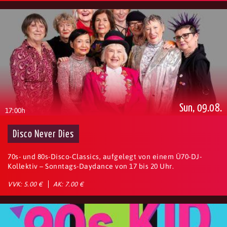
Sun, 09.08.
17:00h
Disco Never Dies
70s- und 80s-Disco-Classics, aufgelegt von einem Ü70-DJ-
Kollektiv – Sonntags-Daydance von 17 bis 20 Uhr.
VVK: 5.00 €
AK: 7.00 €