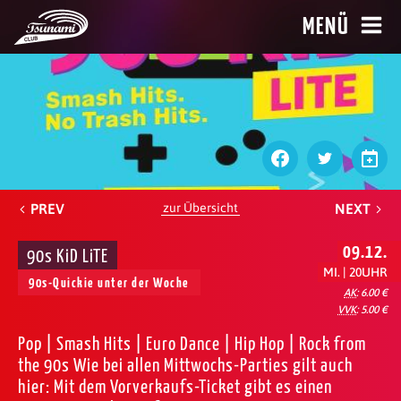
MENÜ
PREV
zur Übersicht
NEXT
09.12.
90s KiD LiTE
MI. | 20UHR
90s-Quickie unter der Woche
AK
: 6.00 €
VVK
: 5.00 €
Pop | Smash Hits | Euro Dance | Hip Hop | Rock from
the 90s Wie bei allen Mittwochs-Parties gilt auch
hier: Mit dem Vorverkaufs-Ticket gibt es einen