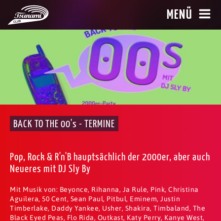
MENÜ
BACK TO THE 00's - TERMINE
Pop, Rock & R'n'B hauptsächlich der 2000er, aber auch
Neueres mit DJ Sly By
Mit Musik von: Beyonce, Rihanna, Ja Rule, Pink, Christina
Aguilera, 50 Cent, Sean Paul, Pitbul, Eminem, Justin
Timberlake, Daddy Yankee, Usher, Shakira, Timbaland, The
Black Eyed Peas, Flo Rida, Outkast, Katy Perry, Kanye West,