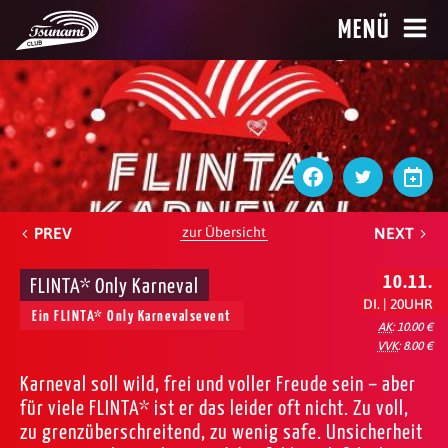
MENÜ
PREV
zur Übersicht
NEXT
10.11.
FLINTA* Only Karneval
DI. | 20UHR
Ein FLINTA* Only Karnevalsevent
AK
: 10.00 €
VVK
: 8.00 €
Karneval soll wild, frei und voller Freude sein – aber
für viele FLINTA* ist er das leider oft nicht. Zu voll,
zu grenzüberschreitend, zu wenig safe. Unsicherheit