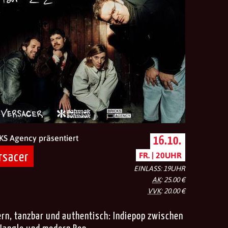
KS Agency präsentiert
16.10.
rsacer
FR. | 20UHR
EINLASS: 19UHR
AK
: 25.00 €
VVK
: 20.00 €
rn, tanzbar und authentisch: Indiepop zwischen